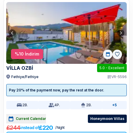
%
10
İndirim
VİLLA OZBİ
5.0
-
Excellent
Fethiye/Fethiye
VR-5596
Pay 20% of the payment now, pay the rest at the door.
2
B.
4
P.
2
B.
+5
Current Calendar
Honeymoon Villas
£244
£220
instead of
/ Night