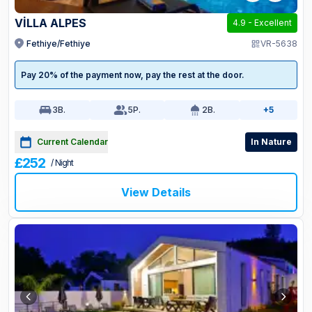
VİLLA ALPES
4.9
-
Excellent
Fethiye/Fethiye
VR-5638
Pay 20% of the payment now, pay the rest at the door.
3
B.
5
P.
2
B.
+5
Current Calendar
In Nature
£252
/ Night
View Details