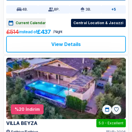
4
B.
8
P.
3
B.
+5
Current Calendar
Central Location & Jacuzzi
£514
£437
instead of
/ Night
View Details
%
20
İndirim
VILLA BEYZA
5.0
-
Excellent
Fethiye/Fethiye
VR-3006