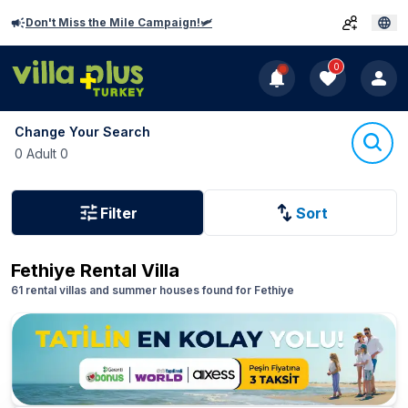
Don't Miss the Mile Campaign!🛩️
0
Change Your Search
0 Adult 0
Filter
Sort
Fethiye
Rental Villa
61 rental villas and summer houses found for Fethiye