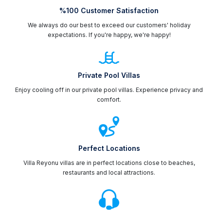
mesafededir.
%100 Customer Satisfaction
We always do our best to exceed our customers' holiday
Dünyanın dört bir yanından gelen misafirlerin yer
expectations. If you're happy, we're happy!
aldığı Fethiye’de konaklamak için otel, pansiyon,
motel, kiralık yazlık ev ve
haftalık kiralık villalar
yer
almaktadır. İster deniz manzaralı, ister orman
manzaralı olarak tercih edebileceğiniz Fethiye
Private Pool Villas
merkez ve merkezden uzak mesafelerde,
Enjoy cooling off in our private pool villas. Experience privacy and
dilediğiniz
Fethiye kiralık villa veya
comfort.
apart
seçeneklerinden tercih yapabilirsiniz.
Fethiye’de villa kiralama seçeneğini tercih eden
misafirler için, günün her saatinde ihtiyaçlarını
Perfect Locations
karşılayabilecekleri marketler, restoranlar,
Villa Reyonu villas are in perfect locations close to beaches,
mağazalar, bankalar yer almaktadır. Bunun yanında
restaurants and local attractions.
tatilin olmazsa olmazları arasında yer alan,
insanların hoşça vakit geçireceği eğlence
merkezleri, bar, disko ve kafeler de bulunmaktadır.
Dolu dolu bir tatil yapma hayali kuranların ilk