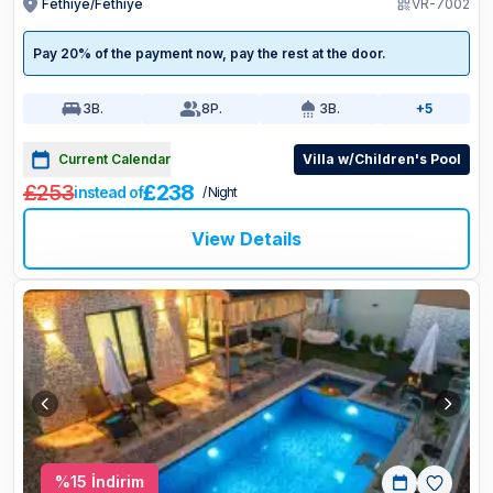
Fethiye/Fethiye
VR-7002
Pay 20% of the payment now, pay the rest at the door.
3
B.
8
P.
3
B.
+5
Current Calendar
Villa w/Children's Pool
£253
£238
instead of
/ Night
View Details
%
15
İndirim