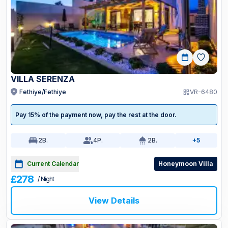
VILLA SERENZA
Fethiye/Fethiye
VR-6480
Pay 15% of the payment now, pay the rest at the door.
2
B.
4
P.
2
B.
+5
Current Calendar
Honeymoon Villa
£278
/ Night
View Details