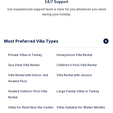
24/7 Support
tercihleri arasında yer alan Fethiye, kiralık villa
seçeneklerinden kendinize en uygun olanını seçerek
Our experienced support team is here for you whenever you need
yer ayırt edebilirsiniz.
during your holiday.
Fethiye’de villada tatil yapmak
isteyen misafirler
lüks konaklamanın keyfi ile unutulmaz bir tatil
yapıyorlar. Bu villaların bahçelerinde şezlonglar,
Most Preferred Villa Types
yüzme havuzları, barbekü, güneş şemsiyesi,
güneşleme terası, bahçe oturma grubu, bahçe
yemek masası gibi her ihtiyacınızı karşılayacak
Private Villas in Turkey
Honeymoon Villa Rental
ekipmanlar bulunmaktadır. İster kiralık villanızın
Sea View Villa Rental
Children's Pool Villa Rental
havuzunda ister Fethiye’nin eşsiz kumsallarında
deniz, kum ve güneşin keyfine varabilirsiniz.
Villa Rental with Indoor and
Villa Rental with Jacuzzi
Heated Pool
Fethiye kiralık villa
seçenekleri balayı çiftleri,
mutaassıp aileler, arkadaş grupları, çekirdek aile ve
Heated Outdoor Pool Villa
Large Family Villas in Turkey
geniş aile gibi, her çeşit tatilcinin ihtiyaç ve zevklerine
Rental
uygun olarak hizmet vermektedir. Fethiye’de haftalık
kiralık villalar ile evinizdeki gibi konforu yaşayıp, aynı
Villas for Rent Near the Center
Villas Suitable for Winter Months