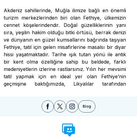
Akdeniz sahillerinde, Muğla ilimize bağlı en önemli
turizm merkezlerinden biri olan Fethiye, ülkemizin
cennet köşelerindendir. Doğal güzelliklerinin yanı
sıra, yeşilin hakim olduğu bitki örtüsü, berrak denizi
ve dünyanın en güzel kumsallarını bağrında taşıyan
Fethiye, tatil için gelen misafirlerine masalsı bir diyar
hissi yaşatmaktadır. Tarihe ışık tutan yönü ile antik
bir kent olma özelliğine sahip bu beldede, farklı
medeniyetlerin izlerine rastlarsınız. Yılın her mevsimi
tatil yapmak için en ideal yer olan Fethiye’nin
geçmişine baktığımızda, Likyalılar tarafından
kurulduğunu görüyoruz. Geçmiş dönemde
kurucusu olan Likyalılar Telmessos, Bizanslılar ise
Meğri ismini kullanmışlardır bu şirin yer için.
Blog
Geçmişten günümüze Fethiye ismi ile anılmasının
nedeni ise; ilk şehit pilotumuz Fethi Bey’in anısını
taze tutmak içindir. Muğla’nın en popüler ve en
güzel ilçelerinden biri olan Fethiye merkeze 110 km