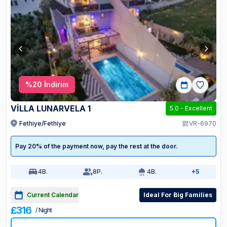
%
20
İndirim
VİLLA LUNARVELA 1
5.0
-
Excellent
Fethiye/Fethiye
VR-6970
Pay 20% of the payment now, pay the rest at the door.
4
B.
8
P.
4
B.
+5
Current Calendar
Ideal For Big Families
£316
/ Night