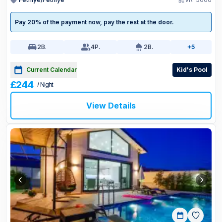
Pay 20% of the payment now, pay the rest at the door.
2
B.
4
P.
2
B.
+5
Current Calendar
Kid's Pool
£244
/ Night
View Details