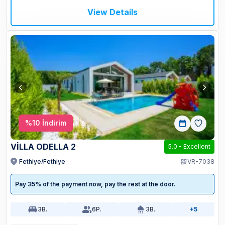
View Details
%
10
İndirim
VİLLA ODELLA 2
5.0
-
Excellent
Fethiye/Fethiye
VR-7038
Pay 35% of the payment now, pay the rest at the door.
3
B.
6
P.
3
B.
+5