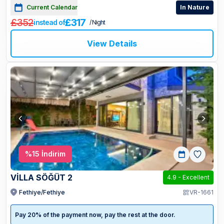
Current Calendar
In Nature
£352
£317
instead of
/ Night
View Details
%
15
İndirim
VİLLA SÖĞÜT 2
4.9
-
Excellent
Fethiye/Fethiye
VR-1661
Pay 20% of the payment now, pay the rest at the door.