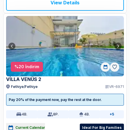
View Details
%
20
İndirim
VİLLA VENÜS 2
Fethiye/Fethiye
VR-6971
Pay 20% of the payment now, pay the rest at the door.
4
B.
8
P.
4
B.
+5
Current Calendar
Ideal For Big Families