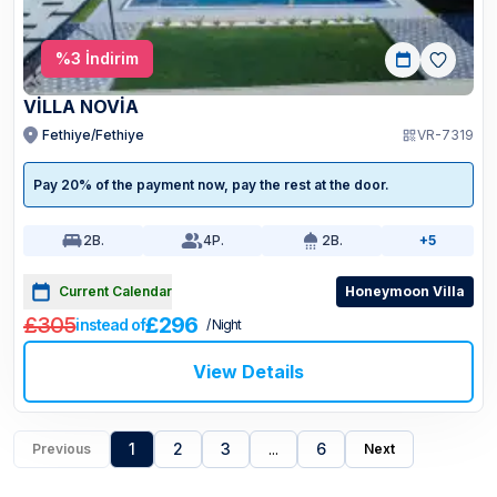
%
3
İndirim
VİLLA NOVİA
Fethiye/Fethiye
VR-7319
Pay 20% of the payment now, pay the rest at the door.
2
B.
4
P.
2
B.
+5
Current Calendar
Honeymoon Villa
£305
£296
instead of
/ Night
View Details
1
2
3
...
6
Previous
Next