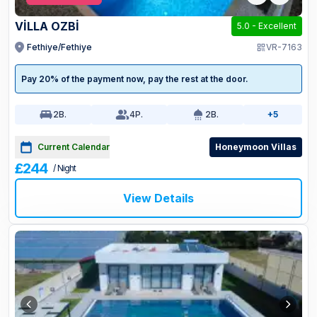
VİLLA OZBİ
5.0
-
Excellent
Fethiye/Fethiye
VR-7163
Pay 20% of the payment now, pay the rest at the door.
2
B.
4
P.
2
B.
+5
Current Calendar
Honeymoon Villas
£244
/ Night
View Details