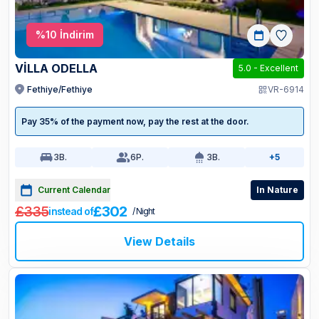
%
10
İndirim
VİLLA ODELLA
5.0
-
Excellent
Fethiye/Fethiye
VR-6914
Pay 35% of the payment now, pay the rest at the door.
3
B.
6
P.
3
B.
+5
Current Calendar
In Nature
£335
£302
instead of
/ Night
View Details