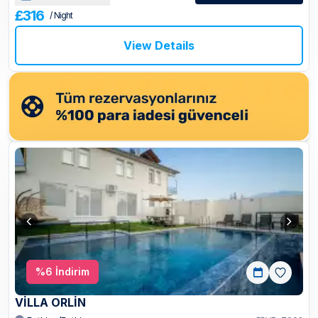
£316
/ Night
View Details
%
6
İndirim
VİLLA ORLİN